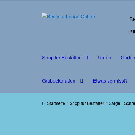
Zur
Zum
Re
Navigation
Inhalt
springen
springen
Bi
Shop für Bestatter
Urnen
Gedenk
Grabdekoration
Etwas vermisst?
Startseite
Shop für Bestatter
Särge - Schre