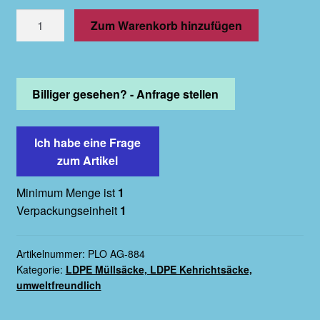
700x1.100mm
Zum Warenkorb hinzufügen
-
Typ
60,
ca.
Billiger gesehen? - Anfrage stellen
120
Liter,
Ich habe eine Frage
grün
zum Artikel
10x25
Stk
Minimum Menge ist
1
Menge
Verpackungseinheit
1
Artikelnummer:
PLO AG-884
Kategorie:
LDPE Müllsäcke, LDPE Kehrichtsäcke,
umweltfreundlich