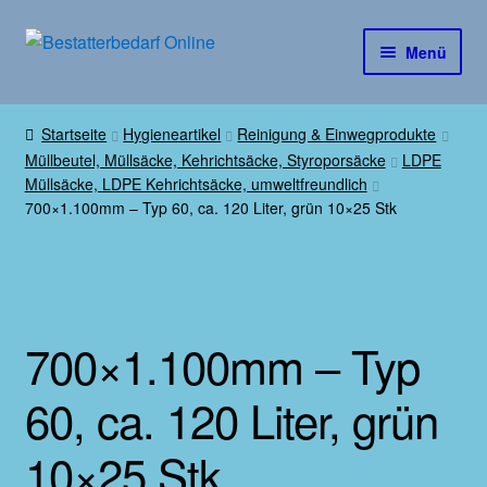
Zur
Zum
Menü
Navigation
Inhalt
springen
springen
Mein Konto
Startseite
Hygieneartikel
Reinigung & Einwegprodukte
Müllbeutel, Müllsäcke, Kehrichtsäcke, Styroporsäcke
LDPE
Registration
Müllsäcke, LDPE Kehrichtsäcke, umweltfreundlich
700×1.100mm – Typ 60, ca. 120 Liter, grün 10×25 Stk
Shop für Bestatter
Gedenkartikel für Mensch und Tier
Grabdekoration
700×1.100mm – Typ
Hygieneartikel
60, ca. 120 Liter, grün
Urnen
10×25 Stk