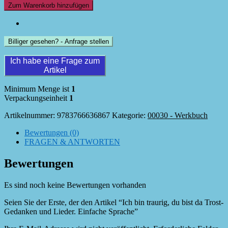
bin
Zum Warenkorb hinzufügen
traurig,
du
bist
da
Billiger gesehen? - Anfrage stellen
Trost-
Gedanken
Ich habe eine Frage zum
und
Artikel
Lieder.
Einfache
Minimum Menge ist
1
Sprache
Verpackungseinheit
1
Menge
Artikelnummer:
9783766636867
Kategorie:
00030 - Werkbuch
Bewertungen (0)
FRAGEN & ANTWORTEN
Bewertungen
Es sind noch keine Bewertungen vorhanden
Seien Sie der Erste, der den Artikel “Ich bin traurig, du bist da Trost-
Gedanken und Lieder. Einfache Sprache”