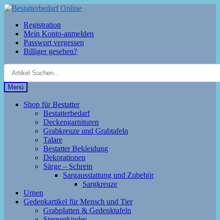
Zur
Zum
Navigation
Inhalt
Registration
springen
springen
Mein Konto-anmelden
Passwort vergessen
Billiger gesehen?
Menü
Shop für Bestatter
Bestatterbedarf
Deckengarnituren
Grabkreuze und Grabtafeln
Talare
Bestatter Bekleidung
Dekorationen
Särge – Schrein
Sargausstattung und Zubehör
Sargkreuze
Urnen
Gedenkartikel für Mensch und Tier
Grabplatten & Gedenktafeln
Sternenkinder