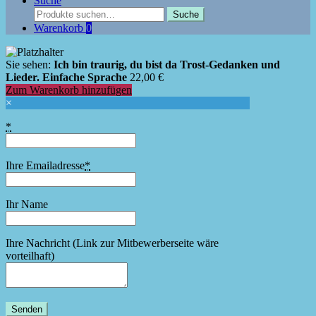
Suche
Suchen
Suche
Sie
Warenkorb
0
nach:
Sie sehen:
Ich bin traurig, du bist da Trost-Gedanken und
Lieder. Einfache Sprache
22,00
€
Zum Warenkorb hinzufügen
×
*
Ihre Emailadresse
*
Ihr Name
Ihre Nachricht (Link zur Mitbewerberseite wäre
vorteilhaft)