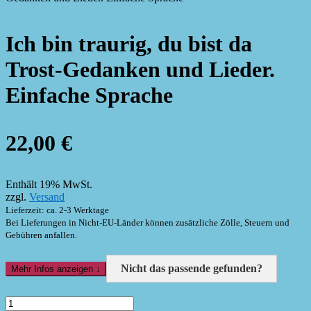
Ich bin traurig, du bist da
Trost-Gedanken und Lieder.
Einfache Sprache
22,00
€
Enthält 19% MwSt.
zzgl.
Versand
Lieferzeit: ca. 2-3 Werktage
Bei Lieferungen in Nicht-EU-Länder können zusätzliche Zölle, Steuern und
Gebühren anfallen.
Nicht das passende gefunden?
Mehr Infos anzeigen ↓
Ich