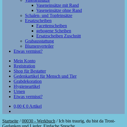
Vaseneinsätze
Vaseneinsätze mit Rand
Vaseneinsätze ohne Rand
Schalen- und Topfeinsätze
Ersatzscheiben
Facettenscheiben
gebogene Scheiben
Ersatzscheiben Zuschnitt
Grabausstattung
Blumenverteiler
Etwas vermisst?
Mein Konto
Registration
Shop für Bestatter
Gedenkartikel für Mensch und Tier
Grabdekoration
Hygieneartikel
Urnen
Etwas vermisst?
0,00
€
0 Artikel
Startseite
/
00030 - Werkbuch
/
Ich bin traurig, du bist da Trost-
Gedanken und Lieder. Einfache Sprache