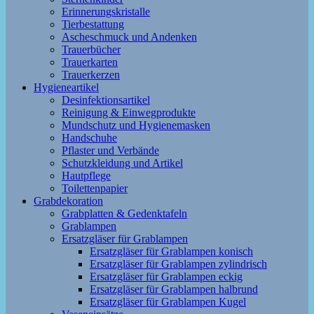
Erinnerungskristalle
Tierbestattung
Ascheschmuck und Andenken
Trauerbücher
Trauerkarten
Trauerkerzen
Hygieneartikel
Desinfektionsartikel
Reinigung & Einwegprodukte
Mundschutz und Hygienemasken
Handschuhe
Pflaster und Verbände
Schutzkleidung und Artikel
Hautpflege
Toilettenpapier
Grabdekoration
Grabplatten & Gedenktafeln
Grablampen
Ersatzgläser für Grablampen
Ersatzgläser für Grablampen konisch
Ersatzgläser für Grablampen zylindrisch
Ersatzgläser für Grablampen eckig
Ersatzgläser für Grablampen halbrund
Ersatzgläser für Grablampen Kugel